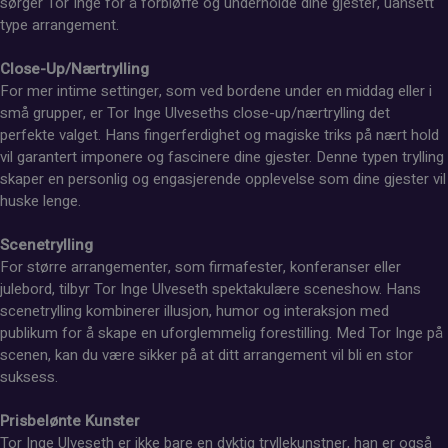
sørger Tor Inge for å forbløffe og underholde dine gjester, uansett
type arrangement.
Close-Up/Nærtrylling
For mer intime settinger, som ved bordene under en middag eller i
små grupper, er Tor Inge Ulveseths close-up/nærtrylling det
perfekte valget. Hans fingerferdighet og magiske triks på nært hold
vil garantert imponere og fascinere dine gjester. Denne typen trylling
skaper en personlig og engasjerende opplevelse som dine gjester vil
huske lenge.
Scenetrylling
For større arrangementer, som firmafester, konferanser eller
julebord, tilbyr Tor Inge Ulveseth spektakulære sceneshow. Hans
scenetrylling kombinerer illusjon, humor og interaksjon med
publikum for å skape en uforglemmelig forestilling. Med Tor Inge på
scenen, kan du være sikker på at ditt arrangement vil bli en stor
suksess.
Prisbelønte Kunster
Tor Inge Ulveseth er ikke bare en dyktig tryllekunstner, han er også